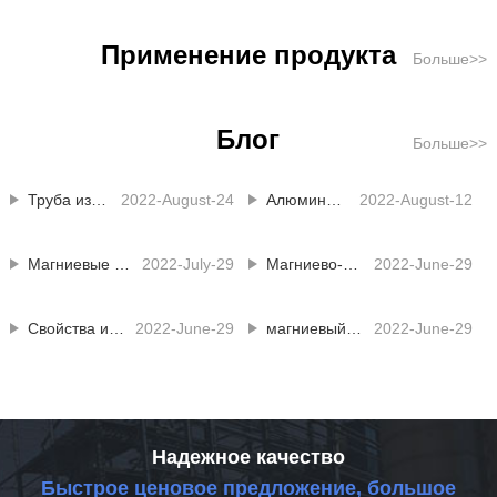
Применение продукта
Больше>>
Блог
Больше>>
Труба из магниевого сплава в захвате сварочного робота
2022-August-24
Алюминиевый магниевый сплав в применении кузова автомобиля
2022-August-12
Магниевые сплавы от процесса до применения
2022-July-29
Магниево-литиевый сплав используется для ноутбука
2022-June-29
Свойства и применение сплава Mg Li
2022-June-29
магниевый алюминиевый сплав
2022-June-29
Надежное качество
Быстрое ценовое предложение, большое